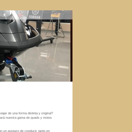
iajar de una forma distinta y original?
tará nuestra gama de quads y motos
n un gustazo de conducir, tanto en