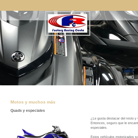
Motos y muchos más
Quads y especiales
¿Le gusta destacar del resto y v
Entonces, seguro que le encan
especiales.
Estos vehículos motorizados so