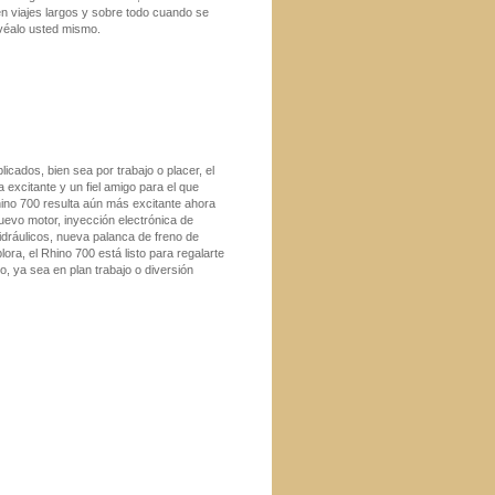
 viajes largos y sobre todo cuando se
 véalo usted mismo.
cados, bien sea por trabajo o placer, el
excitante y un fiel amigo para el que
Rhino 700 resulta aún más excitante ahora
evo motor, inyección electrónica de
idráulicos, nueva palanca de freno de
a, el Rhino 700 está listo para regalarte
o, ya sea en plan trabajo o diversión