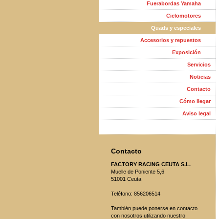
Fuerabordas Yamaha
Ciclomotores
Quads y especiales
Accesorios y repuestos
Exposición
Servicios
Noticias
Contacto
Cómo llegar
Aviso legal
Contacto
FACTORY RACING CEUTA S.L.
Muelle de Poniente 5,6
51001 Ceuta
Teléfono: 856206514
También puede ponerse en contacto
con nosotros utilizando nuestro