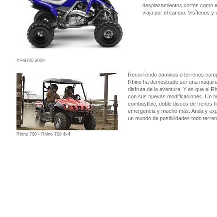
desplazamientos cortos como en
viaja por el campo. Visítenos y
YFM700 2009
Recorriendo caminos o terrenos compli
Rhino ha demostrado ser una máquina 
disfruta de la aventura. Y es que el 
con sus nuevas modificaciones. Un nu
combustible, doble discos de frenos h
emergencia y mucho más. Anda y explor
un mundo de posibilidades todo terren
Rhino 700 - Rhino 700 4x4