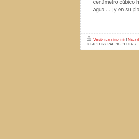
centímetro cúbico h
agua ... ¡y en su p
Versión para imprimir
|
Mapa de
© FACTORY RACING CEUTA S.L